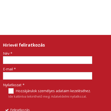
feliratkozás
Hírlevél
-
Név
*
-
E-mail
*
-
Nyilatkozat
*
Hozzájárulok személyes adataim kezeléséhez.
Ide kattintva tekinthető meg:
Adatvédelmi nyilatkozat
.
-
Feliratkozás