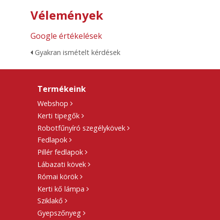
Vélemények
Google értékelések
Gyakran ismételt kérdések
Termékeink
Webshop
Kerti tipegők
Robotfűnyíró szegélykövek
Fedlapok
Pillér fedlapok
Lábazati kövek
Római körök
Kerti kő lámpa
Sziklakő
Gyepszőnyeg