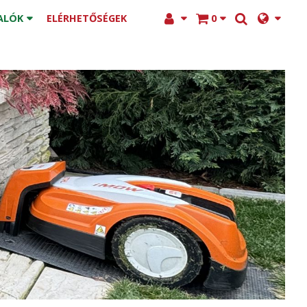
ALÓK
ELÉRHETŐSÉGEK
0