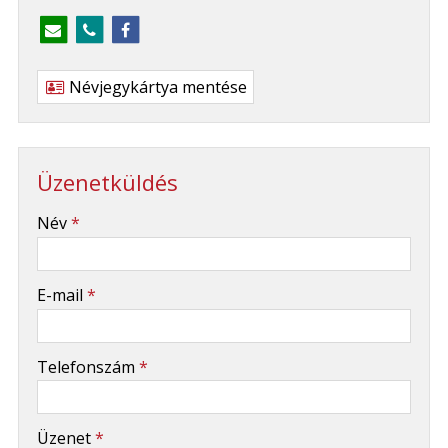
Névjegykártya mentése
Üzenetküldés
-
Név
*
-
E-mail
*
-
Telefonszám
*
-
Üzenet
*