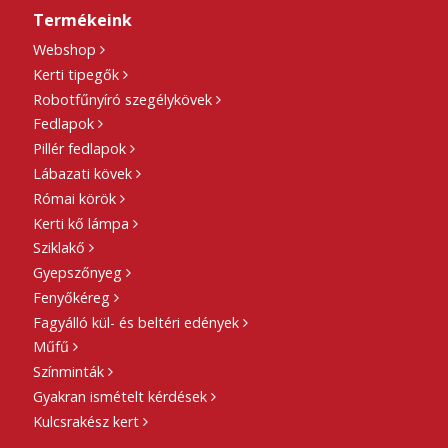
Termékeink
Webshop
Kerti tipegők
Robotfűnyíró szegélykövek
Fedlapok
Pillér fedlapok
Lábazati kövek
Római körök
Kerti kő lámpa
Sziklakő
Gyepszőnyeg
Fenyőkéreg
Fagyálló kül- és beltéri edények
Műfű
Színminták
Gyakran ismételt kérdések
Kulcsrakész kert