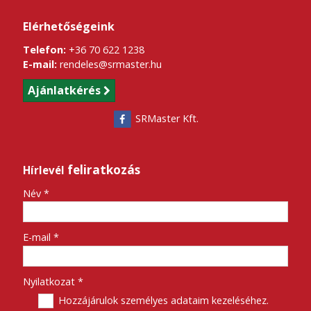
Elérhetőségeink
Telefon:
+36 70 622 1238
E-mail:
rendeles@srmaster.hu
Ajánlatkérés
SRMaster Kft.
feliratkozás
Hírlevél
-
Név
*
-
E-mail
*
-
Nyilatkozat
*
Hozzájárulok személyes adataim kezeléséhez.