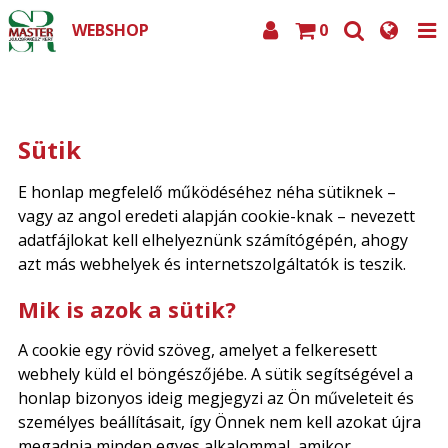
WEBSHOP
0
Sütik
E honlap megfelelő működéséhez néha sütiknek –
vagy az angol eredeti alapján cookie-knak – nevezett
adatfájlokat kell elhelyeznünk számítógépén, ahogy
azt más webhelyek és internetszolgáltatók is teszik.
Mik is azok a sütik?
A cookie egy rövid szöveg, amelyet a felkeresett
webhely küld el böngészőjébe. A sütik segítségével a
honlap bizonyos ideig megjegyzi az Ön műveleteit és
személyes beállításait, így Önnek nem kell azokat újra
megadnia minden egyes alkalommal, amikor