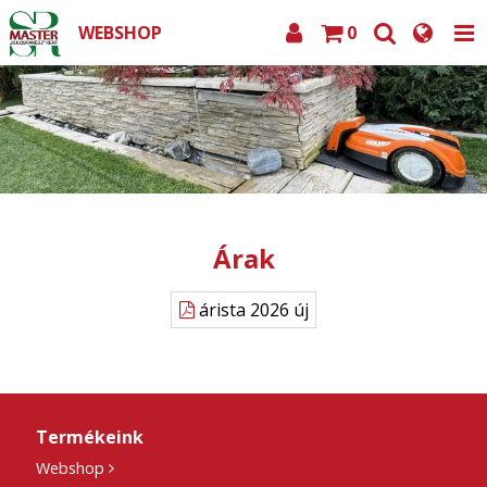
WEBSHOP
0
Árak
árista 2026 új
Termékeink
Webshop