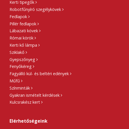
Kerti tipegők
Robotfűnyíró szegélykövek
Fedlapok
Pillér fedlapok
Lábazati kövek
Római körök
Kerti kő lámpa
Sziklakő
Gyepszőnyeg
Fenyőkéreg
Fagyálló kül- és beltéri edények
Műfű
Színminták
Gyakran ismételt kérdések
Kulcsrakész kert
Elérhetőségeink