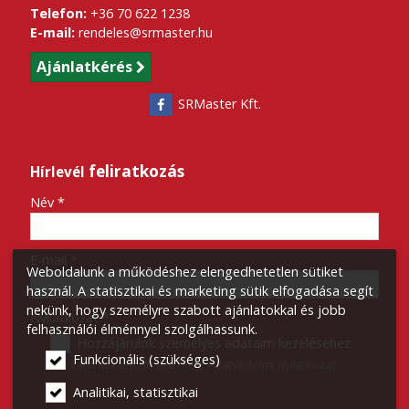
Telefon:
+36 70 622 1238
E-mail:
rendeles@srmaster.hu
Ajánlatkérés
SRMaster Kft.
feliratkozás
Hírlevél
-
Név
*
-
E-mail
*
Weboldalunk a működéshez elengedhetetlen sütiket
használ. A statisztikai és marketing sütik elfogadása segít
nekünk, hogy személyre szabott ajánlatokkal és jobb
-
Nyilatkozat
*
felhasználói élménnyel szolgálhassunk.
Hozzájárulok személyes adataim kezeléséhez.
Funkcionális (szükséges)
Ide kattintva tekinthető meg:
Adatvédelmi nyilatkozat
.
-
Analitikai, statisztikai