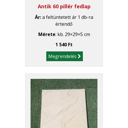
Antik 60 pillér fedlap
Ár:
a feltüntetett ár 1 db-ra
értendő
Mérete
: kb. 29×29×5 cm
1 540 Ft
Megrendelés