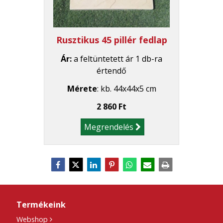
Rusztikus 45 pillér fedlap
Ár:
a feltüntetett ár 1 db-ra
értendő
Mérete
: kb. 44x44x5 cm
2 860 Ft
Megrendelés
Termékeink
Webshop