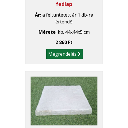
fedlap
Ár:
a feltüntetett ár 1 db-ra
értendő
Mérete
: kb. 44x44x5 cm
2 860 Ft
Megrendelés