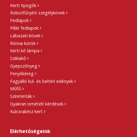
Kerti tipegők
Robotfűnyíró szegélykövek
Fedlapok
Pillér fedlapok
Lábazati kövek
Római körök
Kerti kő lámpa
Sziklakő
Gyepszőnyeg
Fenyőkéreg
Fagyálló kül- és beltéri edények
Műfű
Színminták
Gyakran ismételt kérdések
Kulcsrakész kert
Elérhetőségeink