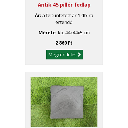
Antik 45 pillér fedlap
Ár:
a feltüntetett ár 1 db-ra
értendő
Mérete
: kb. 44x44x5 cm
2 860 Ft
Megrendelés